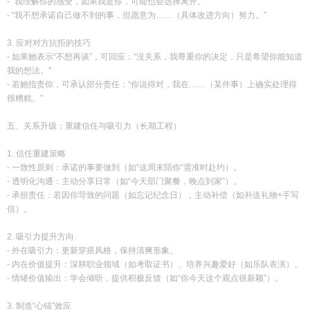
- “我理解你的感受，如果我是你，可能也会选择离开。”
- “我不想承诺自己做不到的事，但愿意为……（具体改进方向）努力。”
3. 应对对方抗拒的技巧
- 如果她表示“不想再谈”，可回应：“没关系，我尊重你的决定，只是希望你能知道
我的想法。”
- 若她指责你，可承认部分责任：“你说得对，我在……（某件事）上确实处理得
很糟糕。”
五、关系升级：重建信任与吸引力（长期工程）
1. 信任重建策略
- 一致性原则：承诺的事要做到（如“这周末陪你”需准时赴约）。
- 透明化沟通：主动分享日常（如“今天部门聚餐，晚点到家”）。
- 承担责任：若因你导致的问题（如忘记纪念日），主动补偿（如补送礼物+手写
信）。
2. 吸引力提升方向
- 外在吸引力：更新穿搭风格，保持清爽形象。
- 内在价值提升：深耕职业领域（如考取证书）、培养兴趣爱好（如乐队表演）。
- 情绪价值输出：学会倾听，提供积极反馈（如“你今天这个观点很新颖”）。
3. 制造“心锚”效应