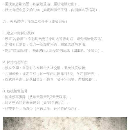
- 重现热恋期场景（如故地重游、重听定情歌曲）。
- 赠送有纪念意义的礼物（如定制情侣手链，内侧刻名字缩写）。
六、关系维护：预防二次分手（终极目标）
1. 建立冲突解决机制
- 设置“冷静期”：争吵时约定“1小时内暂停对话，避免情绪化表达”。
- 定期关系复盘：每月一次深度沟通，坦诚需求与不满。
- 制定“红线规则”：明确彼此无法妥协的底线（如出轨、冷暴力）。
2. 保持动态平衡
- 独立空间：鼓励对方发展个人社交圈，避免过度依赖。
- 共同成长：设定目标（如一年内共同旅行3次、学习新语言）。
- 仪式感营造：纪念日策划小惊喜（如手写情书、自制晚餐）。
3. 危机预警信号
- 沟通频率骤降（从每天聊天到3天无联系）。
- 对方开始回避未来规划（如“以后再说”）。
- 社交平台互动减少（不再点赞、评论你的动态）。