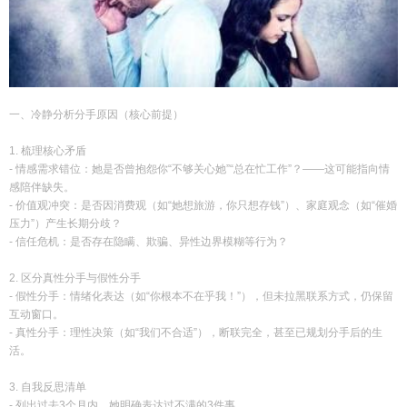
一、冷静分析分手原因（核心前提）
1. 梳理核心矛盾
- 情感需求错位：她是否曾抱怨你“不够关心她”“总在忙工作”？——这可能指向情
感陪伴缺失。
- 价值观冲突：是否因消费观（如“她想旅游，你只想存钱”）、家庭观念（如“催婚
压力”）产生长期分歧？
- 信任危机：是否存在隐瞒、欺骗、异性边界模糊等行为？
2. 区分真性分手与假性分手
- 假性分手：情绪化表达（如“你根本不在乎我！”），但未拉黑联系方式，仍保留
互动窗口。
- 真性分手：理性决策（如“我们不合适”），断联完全，甚至已规划分手后的生
活。
3. 自我反思清单
- 列出过去3个月内，她明确表达过不满的3件事。