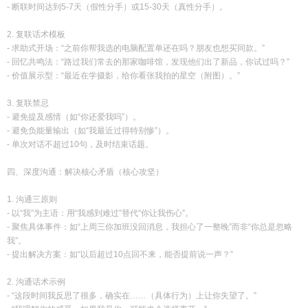
- 断联时间达到5-7天（假性分手）或15-30天（真性分手）。
2. 复联话术模板
- 求助式开场：“之前你帮我选的电脑配置单还在吗？朋友也想买同款。”
- 回忆共鸣法：“路过我们常去的那家咖啡馆，发现他们出了新品，你试过吗？”
- 价值展示型：“最近在学摄影，给你看张我拍的星空（附图）。”
3. 复联禁忌
- 避免提及感情（如“你还爱我吗”）。
- 避免负能量输出（如“我最近过得特别惨”）。
- 单次对话不超过10句，及时结束话题。
四、深度沟通：解决核心矛盾（核心攻坚）
1. 沟通三原则
- 以“我”为主语：用“我感到难过”替代“你让我伤心”。
- 聚焦具体事件：如“上周三你加班没回消息，我担心了一整晚”而非“你总是忽略
我”。
- 提出解决方案：如“以后超过10点回不来，能否提前说一声？”
2. 沟通话术示例
- “这段时间我反思了很多，确实在……（具体行为）上让你失望了。”