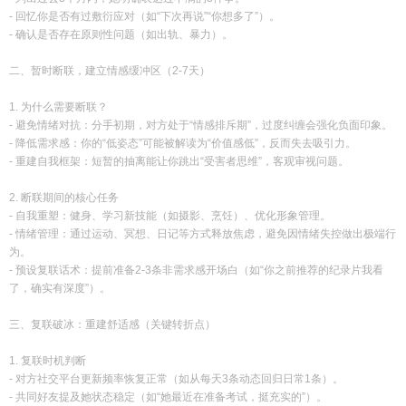
- 回忆你是否有过敷衍应对（如“下次再说”“你想多了”）。
- 确认是否存在原则性问题（如出轨、暴力）。
二、暂时断联，建立情感缓冲区（2-7天）
1. 为什么需要断联？
- 避免情绪对抗：分手初期，对方处于“情感排斥期”，过度纠缠会强化负面印象。
- 降低需求感：你的“低姿态”可能被解读为“价值感低”，反而失去吸引力。
- 重建自我框架：短暂的抽离能让你跳出“受害者思维”，客观审视问题。
2. 断联期间的核心任务
- 自我重塑：健身、学习新技能（如摄影、烹饪）、优化形象管理。
- 情绪管理：通过运动、冥想、日记等方式释放焦虑，避免因情绪失控做出极端行
为。
- 预设复联话术：提前准备2-3条非需求感开场白（如“你之前推荐的纪录片我看
了，确实有深度”）。
三、复联破冰：重建舒适感（关键转折点）
1. 复联时机判断
- 对方社交平台更新频率恢复正常（如从每天3条动态回归日常1条）。
- 共同好友提及她状态稳定（如“她最近在准备考试，挺充实的”）。