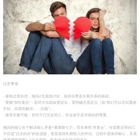
注意事项
- 避免过度补偿：挽回≠无底线讨好，保持自尊是长期关系的基础。
- 警惕“假性复合”：若对方仅因寂寞回头，需明确关系定位（如“我们可以尝试重新
开始，但需先解决……问题”）。
- 接受失败可能：若对方已完全死心，学会放手是对彼此的尊重。
挽回的核心在于解决核心矛盾+重塑吸引力，而非单纯“求复合”。你需要证明自己
不仅是“过去的你”的改进版，更是值得长期投入的伴侣。过程中需保持耐心，关系