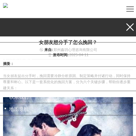
首页
情感挽回
女朋友想分手了怎么挽回？
婚姻调查
来自:
郑州鑫玥心理咨询有限公司
发布时间:
2025-04-11
婚外情调查
摘要：
公司介绍
当女朋友提出分手时，挽回需要冷静分析原因、制定策略并付诸行动，同时保持
尊重和耐心。以下是一套系统化的挽回方案，分为六个关键步骤，帮助你逐步重
新闻中心
建关系：
联系我们
地图导航