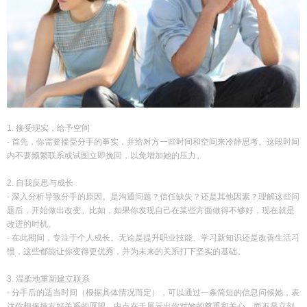
1. 接受现实，给予空间
- 首先，你需要接受分手的事实，并给对方一些时间和空间来冷静思考。这段时间
内不要频繁联系或试图立即挽回，以免增加她的压力。
2. 自我反思与成长
- 深入分析导致分手的原因。是沟通问题？信任缺失？还是其他因素？理解这些问
题后，开始做出改变。比如，如果你发现自己在某些方面做得不够好，现在就是
改进的时机。
- 在此期间，专注于个人成长。无论是提升职业技能、学习新知识还是改善生活习
惯，这些都能让你变得更优秀，并为未来的关系打下坚实的基础。
3. 温柔地重新建立联系
- 分手后的适当时间（根据具体情况而定），可以通过一条简短的信息问候她，表
达你想保持友好关系的愿望。中点在于展示出你对她的尊重和关心，而不是立刻