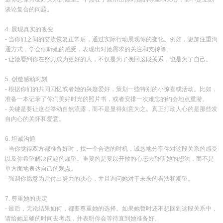
谈论复合的问题。
4. 展现真实的改变
- 当你们之间的交流恢复正常后，通过实际行动展现你的变化。例如，更加注重沟
通方式，学会倾听她的感受，表现出对她需求的关注和支持等。
- 让她看到你在努力成为更好的人，不仅是为了挽回这段关系，也是为了自己。
5. 创造感动时刻
- 根据你们的共同回忆或者她的兴趣爱好，策划一些特别的小惊喜或活动。比如，
准备一本记录了你们美好时光的照片书，或者安排一次难忘的约会地点重游。
- 关键是要让这些举动自然流露，而不是显得刻意为之。真正打动人心的是那些发
自内心的关怀和爱意。
6. 坦诚沟通
- 当你觉得双方都准备好时，找一个合适的时机，诚恳地分享你对这段关系的感受
以及你希望解决问题的愿望。重要的是要以开放的心态去聆听她的想法，而不是
单方面地表达自己的观点。
- 强调你愿意为此付出努力的决心，并且询问她对于未来的看法和期望。
7. 尊重她的决定
- 最后，无论结果如何，都要尊重她的选择。如果她暂时还不想回到这段关系中，
请给她足够的时间去考虑，并表明你会等待直到她准备好。