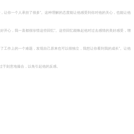
些，让你一个人承担了很多”。这种理解的态度能让他感受到你对他的关心，也能让他
们好开心，我一直都很珍惜这些回忆”。这些回忆能唤起他对过去感情的美好感受，增
决了工作上的一个难题，发现自己原来也可以很独立，我想让你看到我的成长”。让他
友过于刻意地撮合，以免引起他的反感。