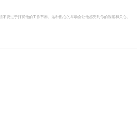
，但不要过于打扰他的工作节奏。这种贴心的举动会让他感受到你的温暖和关心。