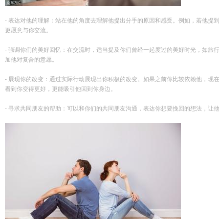
- 表达对他的理解：站在他的角度去理解他提出分手的原因和感受。例如，若他提
更愿意与你交流。
- 强调你们的美好回忆：在交流时，适当提及你们曾经一起度过的美好时光，如旅
加他对复合的意愿。
- 展现你的改变：通过实际行动展现出你积极的改变。如果之前你比较依赖他，现
看到你变得更好，更能吸引他回到你身边。
- 寻求共同朋友的帮助：可以和你们的共同朋友沟通，表达你想要挽回的想法，让