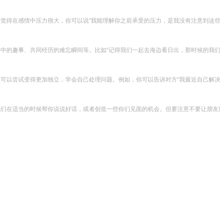
到觉得在感情中压力很大，你可以说“我能理解你之前承受的压力，是我没有注意到这
行中的趣事、共同经历的难忘瞬间等。比如“记得我们一起去海边看日出，那时候的我
在可以尝试变得更加独立，学会自己处理问题。例如，你可以告诉对方“我最近自己解
他们在适当的时候帮你说说好话，或者创造一些你们见面的机会。但要注意不要让朋