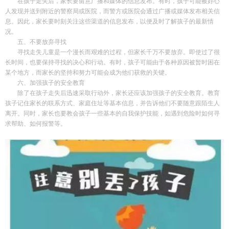
在孩子走失后，家长要留意广播和媒体的信息发布。有时，孩子可能被好心
人发现并送到附近的警察局或医院，而警方或医院会通过广播或媒体发布相关信
息。因此，家长要时刻关注这些渠道的信息发布，以便及时了解孩子的最新情
况。
五、不要放弃寻找
寻找走失儿童是一个漫长而艰难的过程，但家长千万不要放弃。即使过了很
长时间，也要保持寻找的决心和行动。有时，孩子可能由于各种原因被暂时困在
某个地方，而家长的坚持和努力可能会成为他们获救的关键。
六、加强孩子的安全教育
除了在孩子走失后迅速采取行动外，家长还应该加强孩子的安全教育。教育
孩子记住家长的联系方式、家庭住址等基本信息，并告诉他们不要随意跟陌生人
离开。同时，家长也要教会孩子一些基本的自我保护技能，如遇到危险时如何寻
求帮助、如何报警等。