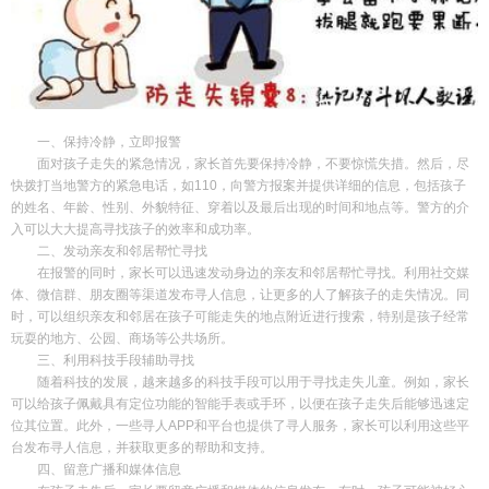
一、保持冷静，立即报警
面对孩子走失的紧急情况，家长首先要保持冷静，不要惊慌失措。然后，尽
快拨打当地警方的紧急电话，如110，向警方报案并提供详细的信息，包括孩子
的姓名、年龄、性别、外貌特征、穿着以及最后出现的时间和地点等。警方的介
入可以大大提高寻找孩子的效率和成功率。
二、发动亲友和邻居帮忙寻找
在报警的同时，家长可以迅速发动身边的亲友和邻居帮忙寻找。利用社交媒
体、微信群、朋友圈等渠道发布寻人信息，让更多的人了解孩子的走失情况。同
时，可以组织亲友和邻居在孩子可能走失的地点附近进行搜索，特别是孩子经常
玩耍的地方、公园、商场等公共场所。
三、利用科技手段辅助寻找
随着科技的发展，越来越多的科技手段可以用于寻找走失儿童。例如，家长
可以给孩子佩戴具有定位功能的智能手表或手环，以便在孩子走失后能够迅速定
位其位置。此外，一些寻人APP和平台也提供了寻人服务，家长可以利用这些平
台发布寻人信息，并获取更多的帮助和支持。
四、留意广播和媒体信息